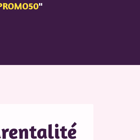
PROMO50
"
rentalité