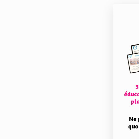
3
éduca
pl
Ne 
quoi