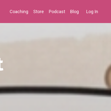
Coaching
Store
Podcast
Blog
Log In
t