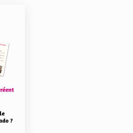
créent
le
ado ?