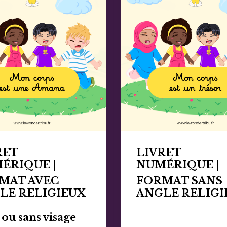
RET
LIVRET
M
É
RIQUE |
NUM
É
RIQUE |
MAT AVEC
FORMAT SANS
LE RELIGIEUX
ANGLE RELIGI
ou sans visage