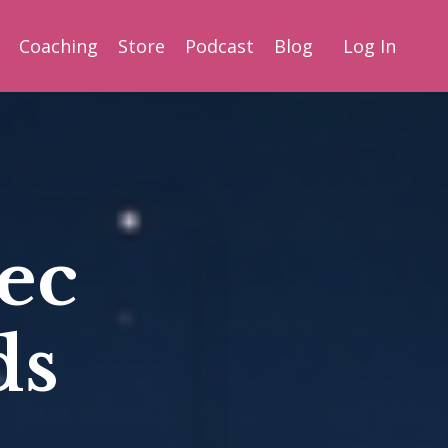
Coaching
Store
Podcast
Blog
Log In
vec
ds